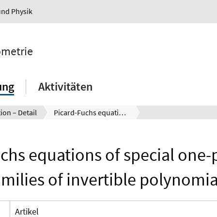
und Physik
ometrie
ung
Aktivitäten
ion – Detail
Picard-Fuchs equations of special one-parameter families of invertible polynomials
chs equations of special one
amilies of invertible polynomia
Artikel