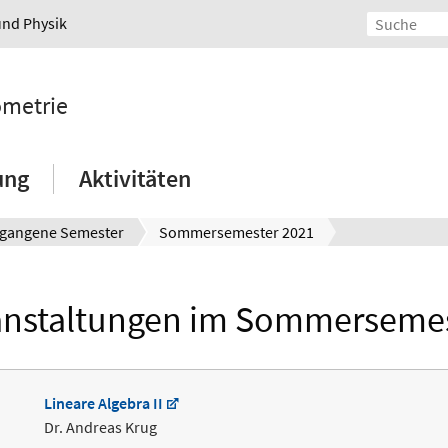
und Physik
ometrie
ung
Aktivitäten
rgangene Semester
Sommersemester 2021
anstaltungen im Sommersemes
Lineare Algebra II
Dr. Andreas Krug